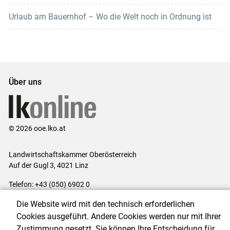
Urlaub am Bauernhof – Wo die Welt noch in Ordnung ist
Über uns
© 2026 ooe.lko.at
Landwirtschaftskammer Oberösterreich
Auf der Gugl 3, 4021 Linz
Telefon: +43 (050) 6902 0
E-Mail:
office@lk-ooe.at
Die Website wird mit den technisch erforderlichen
Impressum
|
Kontakt
|
Gewinnspiele
|
Datenschutzerklärung
|
Cookies ausgeführt. Andere Cookies werden nur mit Ihrer
Barrierefreiheit
|
Cookie-Einstellungen
Zustimmung gesetzt. Sie können Ihre Entscheidung für