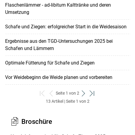
Flaschenlämmer - ad-libitum Kalttränke und deren
Umsetzung
Schafe und Ziegen: erfolgreicher Start in die Weidesaison
Ergebnisse aus den TGD-Untersuchungen 2025 bei
Schafen und Lämmern
Optimale Fütterung für Schafe und Ziegen
Vor Weidebeginn die Weide planen und vorbereiten
Seite 1 von 2
zum
zurück
weiter
zum
13 Artikel | Seite 1 von 2
ersten
zum
zum
letzten
Set
vorigen
nächsten
Set
Set
Set
Broschüre