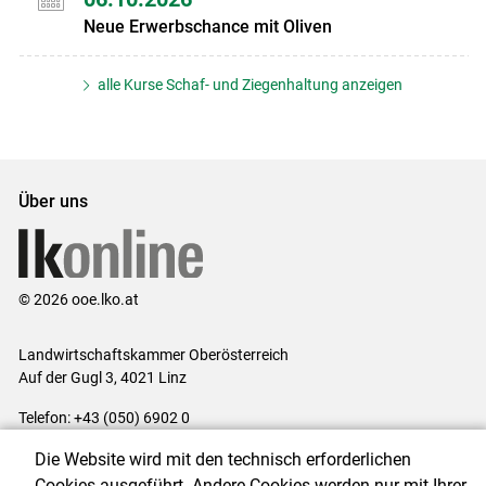
Neue Erwerbschance mit Oliven
alle Kurse Schaf- und Ziegenhaltung anzeigen
Über uns
© 2026 ooe.lko.at
Landwirtschaftskammer Oberösterreich
Auf der Gugl 3, 4021 Linz
Telefon: +43 (050) 6902 0
E-Mail:
office@lk-ooe.at
Die Website wird mit den technisch erforderlichen
Impressum
|
Kontakt
|
Gewinnspiele
|
Datenschutzerklärung
|
Cookies ausgeführt. Andere Cookies werden nur mit Ihrer