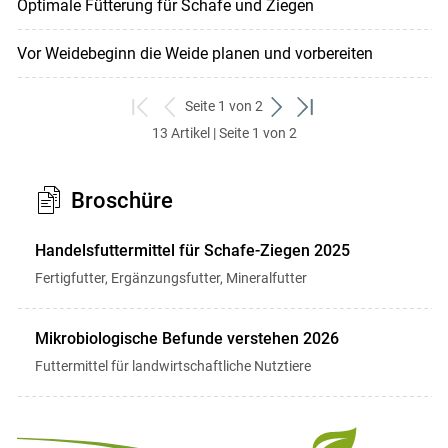
Optimale Fütterung für Schafe und Ziegen
Vor Weidebeginn die Weide planen und vorbereiten
Seite 1 von 2
zum
zurück
weiter
zum
13 Artikel | Seite 1 von 2
ersten
zum
zum
letzten
Set
vorigen
nächsten
Set
Set
Set
Broschüre
Handelsfuttermittel für Schafe-Ziegen 2025
Fertigfutter, Ergänzungsfutter, Mineralfutter
Mikrobiologische Befunde verstehen 2026
Futtermittel für landwirtschaftliche Nutztiere