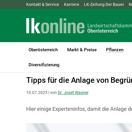
Landwirtschaftskammern:
Kontakt & Service
Karriere
ÖSTERREICH
LK-Zeitung Der Bauer
BGLD
KTN
N
Oberösterreich
Markt & Preise
Pflanzen
(cur
LK Oberösterreich
Pflanzen
Ackerkulturen
Diversifizierung
Tipps für die Anlage von Begr
10.07.2025 | von
Dr. Josef Wasner
Hier einige Experteninfos, damit die Anlage d