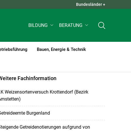
Bundesländer +
QUICK LINKS +
BILDUNG
BERATUNG
etriebsführung
Bauen, Energie & Technik
Weitere Fachinformation
K Weizensortenversuch Krottendorf (Bezirk
Amstetten)
etreideernte Burgenland
teigende Getreidenotierungen aufgrund von