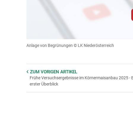
Zum Abspielen von YouTube-Videos auf 
Für weitere Informationen lesen Sie bitte unsere
diese Website in den Cookie-Einste
Anlage von Begrünungen
© LK Niederösterreich
Cookies Einstellunge
ZUM VORIGEN
ARTIKEL
Frühe Versuchsergebnisse im Körnermaisanbau 2025 - E
erster Überblick