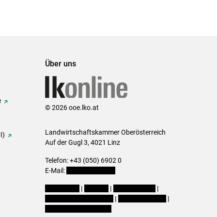
Über uns
e
© 2026 ooe.lko.at
Landwirtschaftskammer Oberösterreich
I)
Auf der Gugl 3, 4021 Linz
Telefon: +43 (050) 6902 0
E-Mail:
office@lk-ooe.at
Impressum
|
Kontakt
|
Gewinnspiele
|
Datenschutzerklärung
|
Barrierefreiheit
|
Cookie-Einstellungen