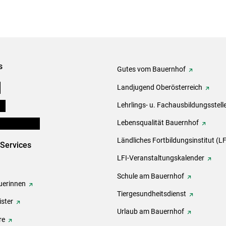
s
Gutes vom Bauernhof
e
Landjugend Oberösterreich
ds
Lehrlings- u. Fachausbildungsstell
en und Partner
Lebensqualität Bauernhof
Ländliches Fortbildungsinstitut (LF
-Services
LFI-Veranstaltungskalender
Schule am Bauernhof
erinnen
Tiergesundheitsdienst
ster
Urlaub am Bauernhof
re