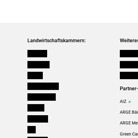
Landwirtschaftskammern:
Weitere
Österreich
Verbänd
Burgenland
Downloa
Kärnten
Initiativ
Niederösterreich
Partner
Oberösterreich
AIZ
Salzburg
ARGE Bäu
Steiermark
ARGE Mei
Tirol
Green Ca