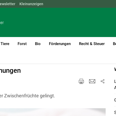
ewsletter
NÖ
OÖ
Kleinanzeigen
SBG
STMK
TIROL
VBG
WIEN
Tiere
Forst
Bio
Förderungen
Recht & Steuer
B
rent)1
ünungen
L
er Zwischenfrüchte gelingt.
G
S