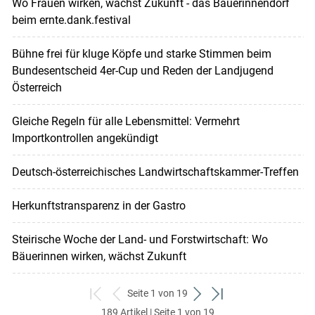
Wo Frauen wirken, wächst Zukunft - das Bäuerinnendorf
beim ernte.dank.festival
Bühne frei für kluge Köpfe und starke Stimmen beim
Bundesentscheid 4er-Cup und Reden der Landjugend
Österreich
Gleiche Regeln für alle Lebensmittel: Vermehrt
Importkontrollen angekündigt
Deutsch-österreichisches Landwirtschaftskammer-Treffen
Herkunftstransparenz in der Gastro
Steirische Woche der Land- und Forstwirtschaft: Wo
Bäuerinnen wirken, wächst Zukunft
Seite 1 von 19
zum
zurück
weiter
zum
189 Artikel | Seite 1 von 19