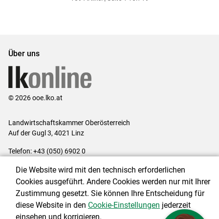
ersten
zum
zum
letzten
Set
vorigen
nächsten
Set
Set
Set
Über uns
© 2026 ooe.lko.at
Landwirtschaftskammer Oberösterreich
Auf der Gugl 3, 4021 Linz
Telefon: +43 (050) 6902 0
E-Mail:
office@lk-ooe.at
Die Website wird mit den technisch erforderlichen
Impressum
|
Kontakt
|
Gewinnspiele
|
Datenschutzerklärung
|
Cookies ausgeführt. Andere Cookies werden nur mit Ihrer
Barrierefreiheit
|
Cookie-Einstellungen
Zustimmung gesetzt. Sie können Ihre Entscheidung für
diese Website in den
Cookie-Einstellungen
jederzeit
einsehen und korrigieren.