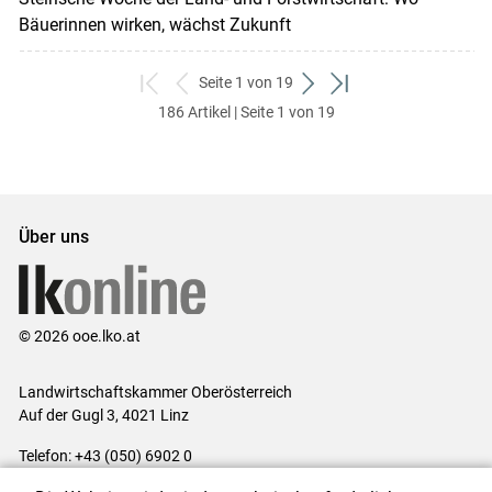
Bäuerinnen wirken, wächst Zukunft
Seite 1 von 19
zum
zurück
weiter
zum
186 Artikel | Seite 1 von 19
ersten
zum
zum
letzten
Set
vorigen
nächsten
Set
Set
Set
Über uns
© 2026 ooe.lko.at
Landwirtschaftskammer Oberösterreich
Auf der Gugl 3, 4021 Linz
Telefon: +43 (050) 6902 0
E-Mail:
office@lk-ooe.at