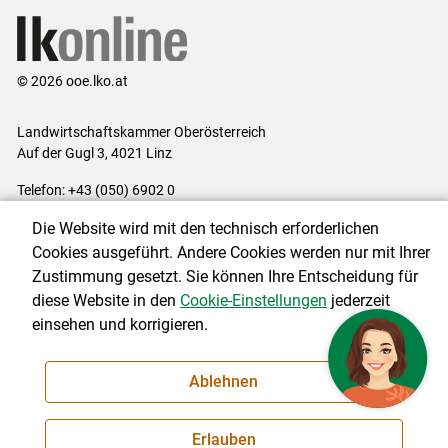
© 2026 ooe.lko.at
Landwirtschaftskammer Oberösterreich
Auf der Gugl 3, 4021 Linz
Telefon: +43 (050) 6902 0
E-Mail:
office@lk-ooe.at
Die Website wird mit den technisch erforderlichen
Impressum
|
Kontakt
|
Gewinnspiele
|
Datenschutzerklärung
|
Cookies ausgeführt. Andere Cookies werden nur mit Ihrer
Barrierefreiheit
|
Cookie-Einstellungen
Zustimmung gesetzt. Sie können Ihre Entscheidung für
diese Website in den
Cookie-Einstellungen
jederzeit
einsehen und korrigieren.
NEWSLETTER
Ablehnen
Erlauben