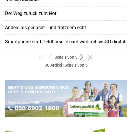
Der Weg zurück zum Hof
Anders als gedacht - und trotzdem echt
Smartphone statt Geldbörse: e-card wird mit svsGO digital
Seite 1 von 3
zum
zurück
weiter
zum
30 Artikel | Seite 1 von 3
ersten
zum
zum
letzten
Set
vorigen
nächsten
Set
Set
Set