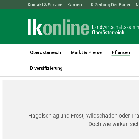
Landwirtschaftskammern:
Kontakt & Service
Karriere
ÖSTERREICH
LK-Zeitung Der Bauer
BGLD
KTN
N
Oberösterreich
Markt & Preise
Pflanzen
(cur
LK Oberösterreich
Pflanzen
Weinbau
Sonstige Schädigung
Diversifizierung
Hagelschlag und Frost, Wildschäden oder Trau
Doch wie wirken sich