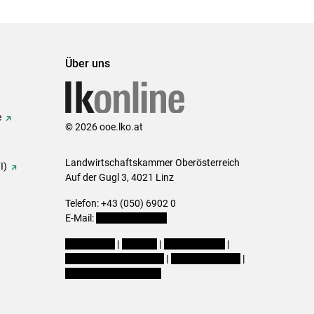
Über uns
e
© 2026 ooe.lko.at
Landwirtschaftskammer Oberösterreich
I)
Auf der Gugl 3, 4021 Linz
Telefon: +43 (050) 6902 0
E-Mail:
office@lk-ooe.at
Impressum
|
Kontakt
|
Gewinnspiele
|
Datenschutzerklärung
|
Barrierefreiheit
|
Cookie-Einstellungen