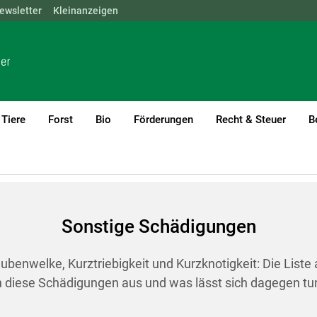
ewsletter
NÖ
OÖ
Kleinanzeigen
SBG
STMK
TIROL
VBG
WIEN
Tiere
Forst
Bio
Förderungen
Recht & Steuer
B
rent)1
en
Sonstige Schädigungen
benwelke, Kurztriebigkeit und Kurzknotigkeit: Die Liste
 diese Schädigungen aus und was lässt sich dagegen tun
Skip to main content