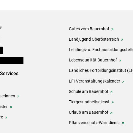
s
Gutes vom Bauernhof
e
Landjugend Oberösterreich
ds
Lehrlings- u. Fachausbildungsstell
en und Partner
Lebensqualität Bauernhof
Ländliches Fortbildungsinstitut (LF
-Services
LFI-Veranstaltungskalender
Schule am Bauernhof
erinnen
Tiergesundheitsdienst
ster
Urlaub am Bauernhof
re
Pflanzenschutz-Warndienst