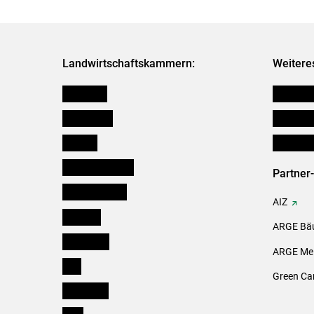
Landwirtschaftskammern:
Weitere
Österreich
Verbänd
Burgenland
Downloa
Kärnten
Initiativ
Niederösterreich
Partner
Oberösterreich
AIZ
Salzburg
ARGE Bäu
Steiermark
ARGE Mei
Tirol
Green Ca
Vorarlberg