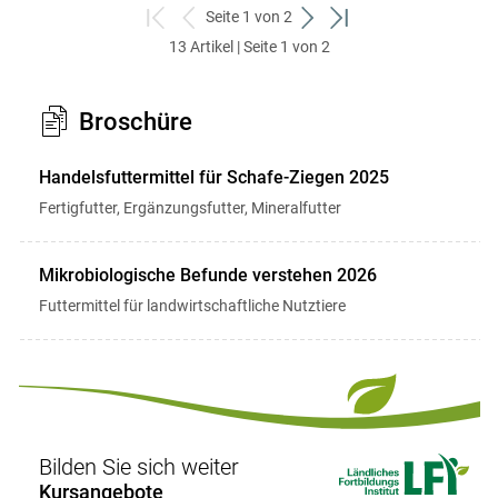
Seite 1 von 2
zum
zurück
weiter
zum
13 Artikel | Seite 1 von 2
ersten
zum
zum
letzten
Set
vorigen
nächsten
Set
Set
Set
Broschüre
Handelsfuttermittel für Schafe-Ziegen 2025
Fertigfutter, Ergänzungsfutter, Mineralfutter
Mikrobiologische Befunde verstehen 2026
Futtermittel für landwirtschaftliche Nutztiere
Bilden Sie sich weiter
Kursangebote