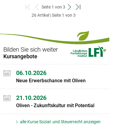
Seite 1 von 3
zum
zurück
weiter
zum
26 Artikel | Seite 1 von 3
ersten
zum
zum
letzten
Set
vorigen
nächsten
Set
Set
Set
Bilden Sie sich weiter
Kursangebote
06.10.2026
Neue Erwerbschance mit Oliven
21.10.2026
Oliven - Zukunftskultur mit Potential
alle Kurse Sozial- und Steuerrecht anzeigen