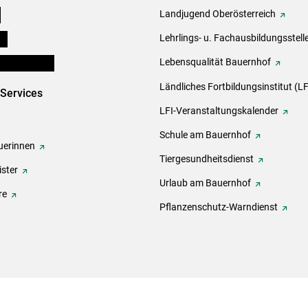
e
Landjugend Oberösterreich
ds
Lehrlings- u. Fachausbildungsstell
en und Partner
Lebensqualität Bauernhof
Ländliches Fortbildungsinstitut (LF
-Services
LFI-Veranstaltungskalender
Schule am Bauernhof
erinnen
Tiergesundheitsdienst
ster
Urlaub am Bauernhof
re
Pflanzenschutz-Warndienst