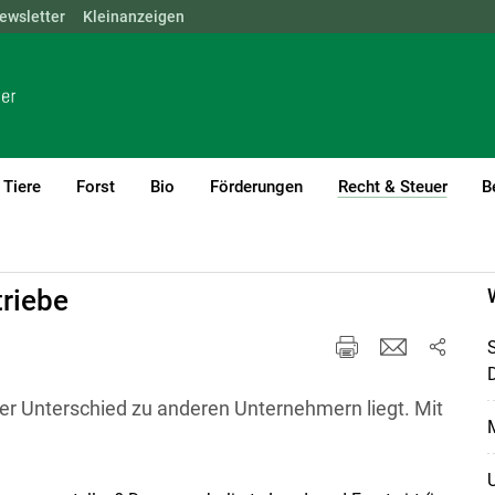
ewsletter
NÖ
OÖ
Kleinanzeigen
SBG
STMK
TIROL
VBG
WIEN
Tiere
Forst
Bio
Förderungen
Recht & Steuer
B
(curre
riebe
 Unterschied zu anderen Unternehmern liegt. Mit