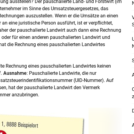
ng ausstellen? Der pauschalierte Land- und Forstwirt (im
Unternehmer im Sinne des Umsatzsteuergesetzes, das
, Rechnungen auszustellen. Wenn er die Umsätze an einen
V
eine juristische Person ausführt, ist er verpflichtet,
S
aher der pauschalierte Landwirt auch dann eine Rechnung
n oder für einen anderen pauschalierten Landwirt und
 hat die Rechnung eines pauschalierten Landwirtes
N
S
te Rechnung eines pauschalierten Landwirtes keinen
f.
Ausnahme
: Pauschalierte Landwirte, die nur
A
msatzsteuerindentifikationsnummer (­UID-Nummer). Auf
n, hat der pauschalierte Landwirt den Vermerk
Skip to main content
ummer anzubringen.
D