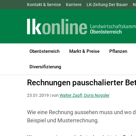
Landwirtschaftskammern:
Kontakt & Service
Karriere
ÖSTERREICH
LK-Zeitung Der Bauer
BGLD
KTN
N
Oberösterreich
Markt & Preise
Pflanzen
LK Oberösterreich
Recht & Steuer
Steuer
Diversifizierung
Rechnungen pauschalierter Bet
23.01.2019 | von
Walter Zapfl, Doris Noggler
Wie eine Rechnung aussehen muss und wo der
Beispiel und Musterrechnung.