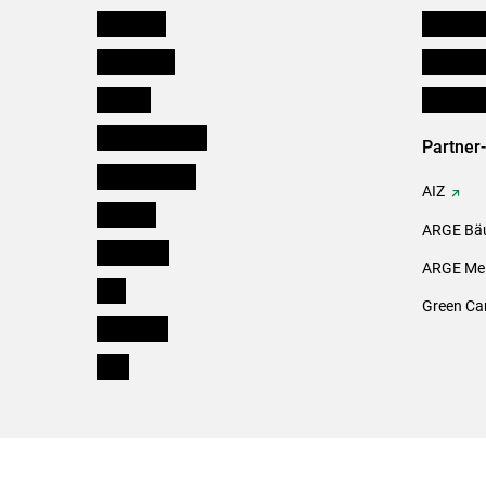
Österreich
Verbänd
Burgenland
Downloa
Kärnten
Initiativ
Niederösterreich
Partner
Oberösterreich
AIZ
Salzburg
ARGE Bäu
Steiermark
ARGE Mei
Tirol
Green Ca
Vorarlberg
Wien