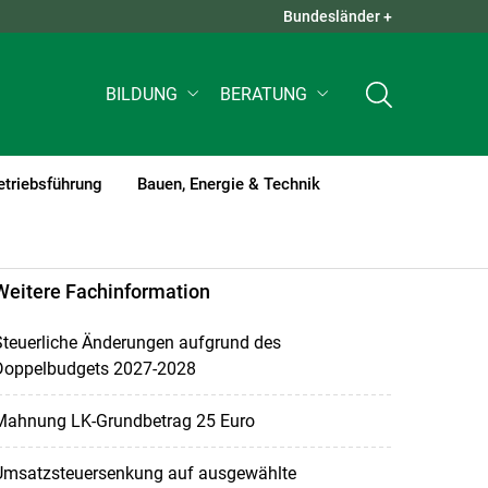
Bundesländer +
QUICK LINKS +
BILDUNG
BERATUNG
etriebsführung
Bauen, Energie & Technik
nt)1
Weitere Fachinformation
Steuerliche Änderungen aufgrund des
Doppelbudgets 2027-2028
Mahnung LK-Grundbetrag 25 Euro
Umsatzsteuersenkung auf ausgewählte