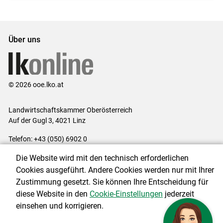
Über uns
© 2026 ooe.lko.at
Landwirtschaftskammer Oberösterreich
Auf der Gugl 3, 4021 Linz
Telefon: +43 (050) 6902 0
E-Mail:
office@lk-ooe.at
Die Website wird mit den technisch erforderlichen
Impressum
|
Kontakt
|
Gewinnspiele
|
Datenschutzerklärung
|
Cookies ausgeführt. Andere Cookies werden nur mit Ihrer
Barrierefreiheit
|
Cookie-Einstellungen
Zustimmung gesetzt. Sie können Ihre Entscheidung für
diese Website in den
Cookie-Einstellungen
jederzeit
einsehen und korrigieren.