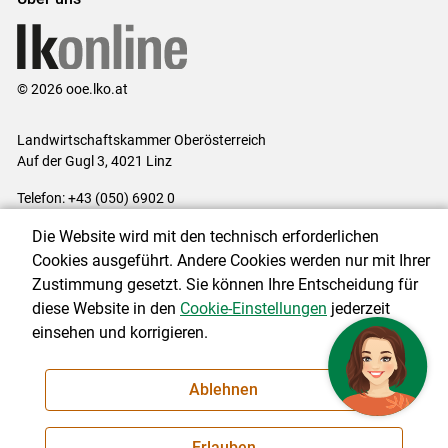
© 2026 ooe.lko.at
Landwirtschaftskammer Oberösterreich
Auf der Gugl 3, 4021 Linz
Telefon: +43 (050) 6902 0
E-Mail:
office@lk-ooe.at
Die Website wird mit den technisch erforderlichen
Impressum
|
Kontakt
|
Gewinnspiele
|
Datenschutzerklärung
|
Cookies ausgeführt. Andere Cookies werden nur mit Ihrer
Barrierefreiheit
|
Cookie-Einstellungen
Zustimmung gesetzt. Sie können Ihre Entscheidung für
diese Website in den
Cookie-Einstellungen
jederzeit
einsehen und korrigieren.
NEWSLETTER
Ablehnen
Erlauben