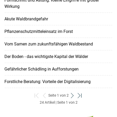
Formschnitt und Astung: Kleine Eingriffe mit großer
Wirkung
Akute Waldbrandgefahr
Pflanzenschutzmitteleinsatz im Forst
Vom Samen zum zukunftsfähigen Waldbestand
Der Boden - das wichtigste Kapital der Wälder
Gefährlicher Schädling in Aufforstungen
Forstliche Beratung: Vorteile der Digitalisierung
Seite 1 von 2
zum
zurück
weiter
zum
24 Artikel | Seite 1 von 2
ersten
zum
zum
letzten
Set
vorigen
nächsten
Set