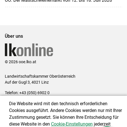
OÖ: Der Mastschweinemarkt von 12. bis 18. Juli 2026
Über uns
© 2026 ooe.lko.at
Landwirtschaftskammer Oberösterreich
Auf der Gugl 3, 4021 Linz
Telefon: +43 (050) 6902 0
E-Mail:
office@lk-ooe.at
Die Website wird mit den technisch erforderlichen
Impressum
|
Kontakt
|
Gewinnspiele
|
Datenschutzerklärung
|
Cookies ausgeführt. Andere Cookies werden nur mit Ihrer
Barrierefreiheit
|
Cookie-Einstellungen
Zustimmung gesetzt. Sie können Ihre Entscheidung für
diese Website in den
Cookie-Einstellungen
jederzeit