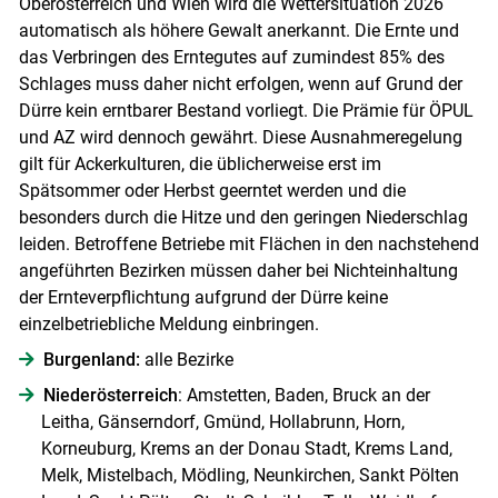
Skip to main content
Oberösterreich und Wien wird die Wettersituation 2026
automatisch als höhere Gewalt anerkannt. Die Ernte und
das Verbringen des Erntegutes auf zumindest 85% des
Schlages muss daher nicht erfolgen, wenn auf Grund der
Dürre kein erntbarer Bestand vorliegt. Die Prämie für ÖPUL
und AZ wird dennoch gewährt. Diese Ausnahmeregelung
gilt für Ackerkulturen, die üblicherweise erst im
Spätsommer oder Herbst geerntet werden und die
besonders durch die Hitze und den geringen Niederschlag
leiden. Betroffene Betriebe mit Flächen in den nachstehend
angeführten Bezirken müssen daher bei Nichteinhaltung
der Ernteverpflichtung aufgrund der Dürre keine
einzelbetriebliche Meldung einbringen.
Burgenland:
alle Bezirke
Niederösterreich
: Amstetten, Baden, Bruck an der
Leitha, Gänserndorf, Gmünd, Hollabrunn, Horn,
Korneuburg, Krems an der Donau Stadt, Krems Land,
Melk, Mistelbach, Mödling, Neunkirchen, Sankt Pölten