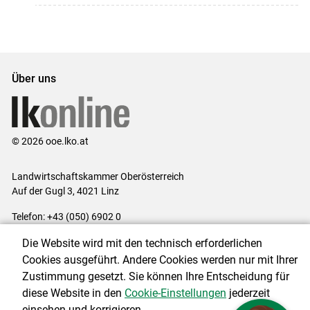
Über uns
© 2026 ooe.lko.at
Landwirtschaftskammer Oberösterreich
Auf der Gugl 3, 4021 Linz
Telefon: +43 (050) 6902 0
E-Mail:
office@lk-ooe.at
Die Website wird mit den technisch erforderlichen
Impressum
|
Kontakt
|
Gewinnspiele
|
Datenschutzerklärung
|
Cookies ausgeführt. Andere Cookies werden nur mit Ihrer
Barrierefreiheit
|
Cookie-Einstellungen
Zustimmung gesetzt. Sie können Ihre Entscheidung für
diese Website in den
Cookie-Einstellungen
jederzeit
einsehen und korrigieren.