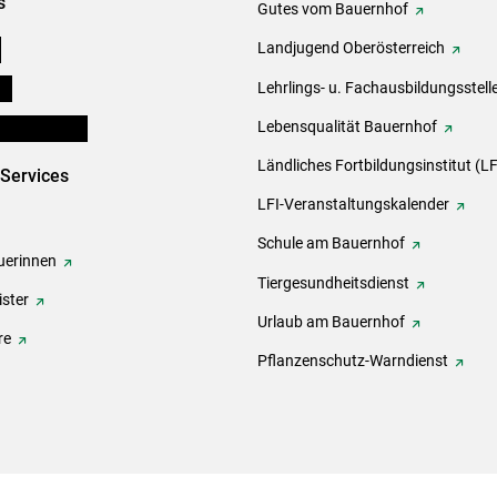
s
Gutes vom Bauernhof
e
Landjugend Oberösterreich
ds
Lehrlings- u. Fachausbildungsstell
en und Partner
Lebensqualität Bauernhof
Ländliches Fortbildungsinstitut (LF
-Services
LFI-Veranstaltungskalender
Schule am Bauernhof
erinnen
Tiergesundheitsdienst
ster
Urlaub am Bauernhof
re
Pflanzenschutz-Warndienst