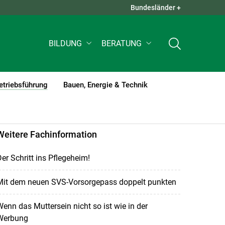
Bundesländer +
QUICK LINKS +
BILDUNG
BERATUNG
etriebsführung
Bauen, Energie & Technik
(current)1
Weitere Fachinformation
er Schritt ins Pflegeheim!
Mit dem neuen SVS-Vorsorgepass doppelt punkten
enn das Muttersein nicht so ist wie in der
Werbung