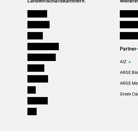
Landwirtschaftskammern:
Weitere
Österreich
Verbänd
Burgenland
Downloa
Kärnten
Initiativ
Niederösterreich
Partner
Oberösterreich
AIZ
Salzburg
ARGE Bäu
Steiermark
ARGE Mei
Tirol
Green Ca
Vorarlberg
Wien