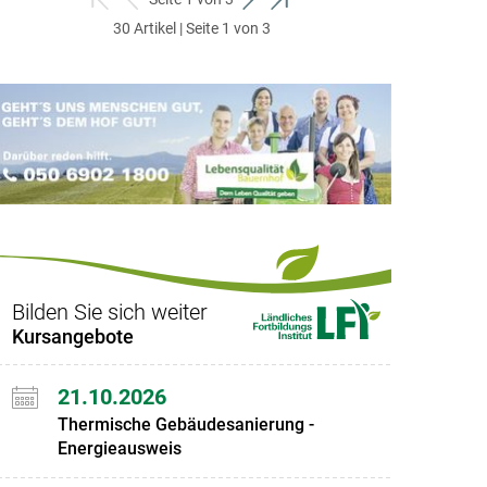
zum
zurück
weiter
zum
30 Artikel | Seite 1 von 3
ersten
zum
zum
letzten
Set
vorigen
nächsten
Set
Set
Set
Bilden Sie sich weiter
Kursangebote
21.10.2026
Thermische Gebäudesanierung -
Energieausweis