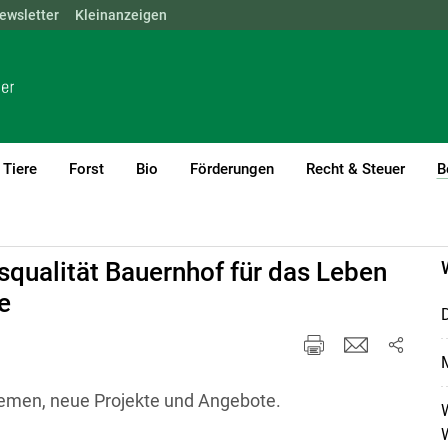
ewsletter
NÖ
OÖ
Kleinanzeigen
SBG
STMK
TIROL
VBG
WIEN
Tiere
Forst
Bio
Förderungen
Recht & Steuer
B
anagement
squalität Bauernhof für das Leben
e
D
emen, neue Projekte und Angebote.
W