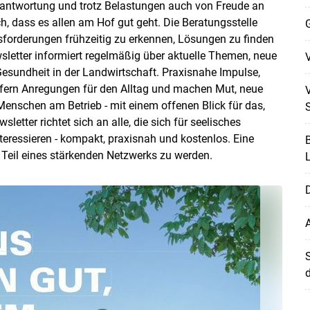
Verantwortung und trotz Belastungen auch von Freude an
, dass es allen am Hof gut geht. Die Beratungsstelle
sforderungen frühzeitig zu erkennen, Lösungen zu finden
sletter informiert regelmäßig über aktuelle Themen, neue
V
esundheit in der Landwirtschaft. Praxisnahe Impulse,
efern Anregungen für den Alltag und machen Mut, neue
V
enschen am Betrieb - mit einem offenen Blick für das,
etter richtet sich an alle, die sich für seelisches
Skip to main content
eressieren - kompakt, praxisnah und kostenlos. Eine
B
d Teil eines stärkenden Netzwerks zu werden.
L
A
S
d