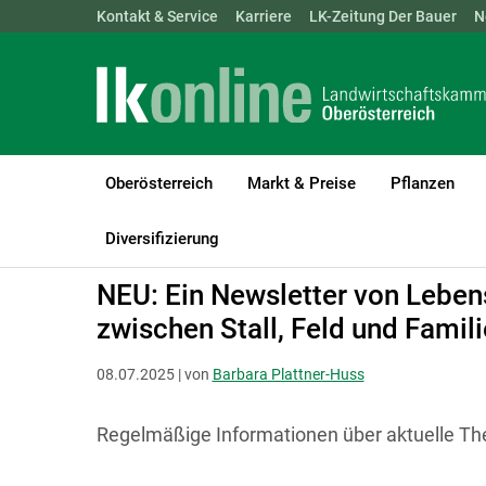
Landwirtschaftskammern:
Kontakt & Service
Karriere
ÖSTERREICH
LK-Zeitung Der Bauer
BGLD
KTN
N
Oberösterreich
Markt & Preise
Pflanzen
LK Oberösterreich
Betriebsführung
Lebensqualität und Zeitm
Diversifizierung
NEU: Ein Newsletter von Leben
zwischen Stall, Feld und Famili
08.07.2025 | von
Barbara Plattner-Huss
Regelmäßige Informationen über aktuelle Th