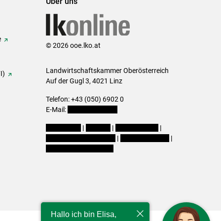
Über uns
e
© 2026 ooe.lko.at
Landwirtschaftskammer Oberösterreich
I)
Auf der Gugl 3, 4021 Linz
Telefon: +43 (050) 6902 0
E-Mail:
office@lk-ooe.at
Impressum
|
Kontakt
|
Gewinnspiele
|
Datenschutzerklärung
|
Barrierefreiheit
|
Cookie-Einstellungen
Hallo ich bin Elisa,