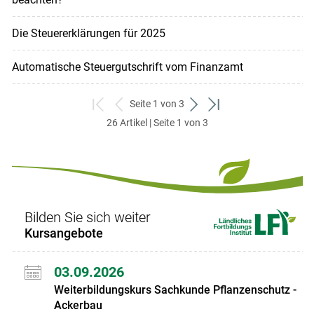
Die Steuererklärungen für 2025
Automatische Steuergutschrift vom Finanzamt
Seite 1 von 3
zum
zurück
weiter
zum
26 Artikel | Seite 1 von 3
ersten
zum
zum
letzten
Set
vorigen
nächsten
Set
Set
Set
Bilden Sie sich weiter
Kursangebote
03.09.2026
Weiterbildungskurs Sachkunde Pflanzenschutz -
Ackerbau