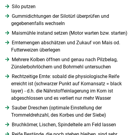
Silo putzen
Gummidichtungen der Silotürl überprüfen und
gegebenenfalls wechseln
Maismühle instand setzen (Motor warten bzw. starten)
Erntemengen abschätzen und Zukauf von Mais od.
Futterweizen überlegen
Mehrere Kolben öffnen und genau nach Pilzbelag,
Zünslerbohrlöchern und Bohrmehl untersuchen
Rechtzeitige Ernte: sobald die physiologische Reife
erreicht ist (schwarzer Punkt auf Kornansatz = black
Skip to main content
layer) - d.h. die Nährstoffeinlagerung im Korn ist
abgeschlossen und es verliert nur mehr Wasser
Sauber Dreschen (optimale Einstellung der
Trommeldrehzahl, des Korbes und der Siebe)
Bruchkörner, Lischen, Spindelteile am Feld lassen
Reife Bestände, die noch stehen bleiben, sind sehr