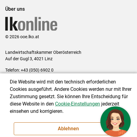
Über uns
© 2026 ooe.lko.at
Landwirtschaftskammer Oberösterreich
Auf der Gugl 3, 4021 Linz
Telefon: +43 (050) 6902 0
E-Mail:
office@lk-ooe.at
Die Website wird mit den technisch erforderlichen
Impressum
|
Kontakt
|
Gewinnspiele
|
Datenschutzerklärung
|
Cookies ausgeführt. Andere Cookies werden nur mit Ihrer
Barrierefreiheit
|
Cookie-Einstellungen
Zustimmung gesetzt. Sie können Ihre Entscheidung für
diese Website in den
Cookie-Einstellungen
jederzeit
einsehen und korrigieren.
NEWSLETTER
Ablehnen