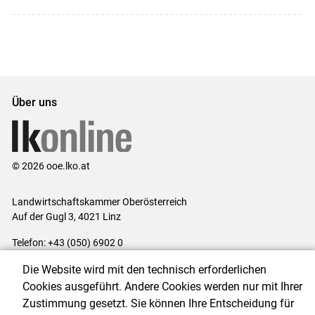
Über uns
© 2026 ooe.lko.at
Landwirtschaftskammer Oberösterreich
Auf der Gugl 3, 4021 Linz
Telefon: +43 (050) 6902 0
E-Mail:
office@lk-ooe.at
Die Website wird mit den technisch erforderlichen
Impressum
|
Kontakt
|
Gewinnspiele
|
Datenschutzerklärung
|
Cookies ausgeführt. Andere Cookies werden nur mit Ihrer
Barrierefreiheit
|
Cookie-Einstellungen
Zustimmung gesetzt. Sie können Ihre Entscheidung für