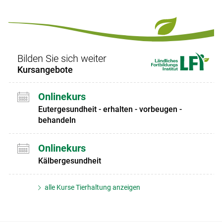
Set
vorigen
nächsten
Set
Set
Set
Bilden Sie sich weiter
Kursangebote
Onlinekurs
Eutergesundheit - erhalten - vorbeugen -
behandeln
Onlinekurs
Kälbergesundheit
alle Kurse Tierhaltung anzeigen