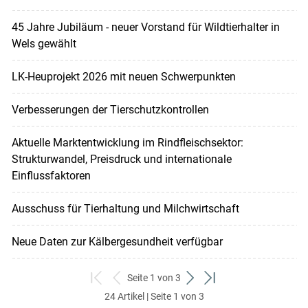
45 Jahre Jubiläum - neuer Vorstand für Wildtierhalter in
Wels gewählt
LK-Heuprojekt 2026 mit neuen Schwerpunkten
Verbesserungen der Tierschutzkontrollen
Aktuelle Marktentwicklung im Rindfleischsektor:
Strukturwandel, Preisdruck und internationale
Einflussfaktoren
Ausschuss für Tierhaltung und Milchwirtschaft
Neue Daten zur Kälbergesundheit verfügbar
Seite 1 von 3
zum
zurück
weiter
zum
24 Artikel | Seite 1 von 3
ersten
zum
zum
letzten