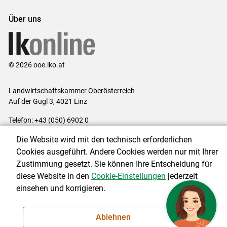
Über uns
© 2026 ooe.lko.at
Landwirtschaftskammer Oberösterreich
Auf der Gugl 3, 4021 Linz
Telefon: +43 (050) 6902 0
E-Mail:
office@lk-ooe.at
Die Website wird mit den technisch erforderlichen
Impressum
|
Kontakt
|
Gewinnspiele
|
Datenschutzerklärung
|
Cookies ausgeführt. Andere Cookies werden nur mit Ihrer
Barrierefreiheit
|
Cookie-Einstellungen
Zustimmung gesetzt. Sie können Ihre Entscheidung für
diese Website in den
Cookie-Einstellungen
jederzeit
einsehen und korrigieren.
NEWSLETTER
Ablehnen