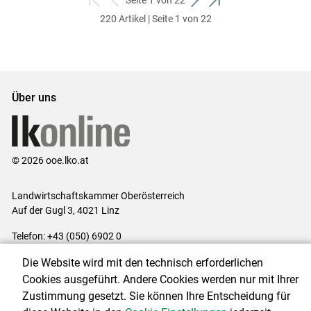
Seite 1 von 22
zum
zurück
weiter
zum
220 Artikel | Seite 1 von 22
ersten
zum
zum
letzten
Set
vorigen
nächsten
Set
Set
Set
Über uns
© 2026 ooe.lko.at
Landwirtschaftskammer Oberösterreich
Auf der Gugl 3, 4021 Linz
Telefon: +43 (050) 6902 0
E-Mail:
office@lk-ooe.at
Die Website wird mit den technisch erforderlichen
Impressum
|
Kontakt
|
Gewinnspiele
|
Datenschutzerklärung
|
Cookies ausgeführt. Andere Cookies werden nur mit Ihrer
Barrierefreiheit
|
Cookie-Einstellungen
Zustimmung gesetzt. Sie können Ihre Entscheidung für