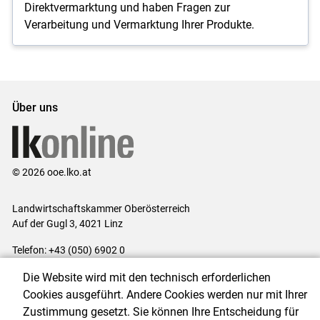
Direktvermarktung und haben Fragen zur
Verarbeitung und Vermarktung Ihrer Produkte.
Über uns
© 2026 ooe.lko.at
Landwirtschaftskammer Oberösterreich
Auf der Gugl 3, 4021 Linz
Telefon: +43 (050) 6902 0
E-Mail:
office@lk-ooe.at
Die Website wird mit den technisch erforderlichen
Impressum
|
Kontakt
|
Gewinnspiele
|
Datenschutzerklärung
|
Cookies ausgeführt. Andere Cookies werden nur mit Ihrer
Barrierefreiheit
|
Cookie-Einstellungen
Zustimmung gesetzt. Sie können Ihre Entscheidung für