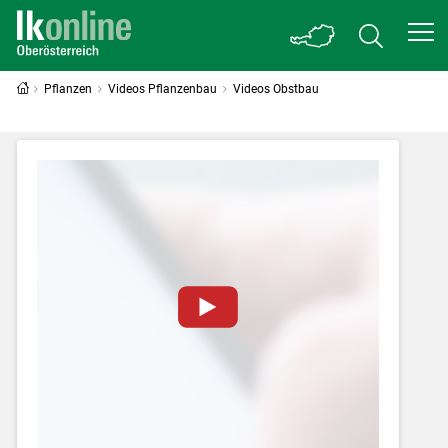
Pflanzen
Videos Pflanzenbau
Videos Obstbau
Zum Abspielen von YouTube-Videos auf
dieser Website müssen Cookies gesetzt
werden
.
Für weitere Informationen lesen Sie bitte
unsere
Datenschutzerklärung
.Sie können Ihre
Entscheidung für diese Website in den Cookie-