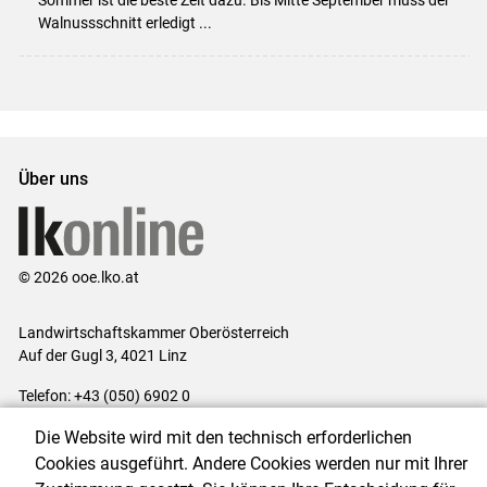
Walnussschnitt erledigt ...
Über uns
© 2026 ooe.lko.at
Landwirtschaftskammer Oberösterreich
Auf der Gugl 3, 4021 Linz
Telefon: +43 (050) 6902 0
E-Mail:
office@lk-ooe.at
Die Website wird mit den technisch erforderlichen
Impressum
|
Kontakt
|
Gewinnspiele
|
Datenschutzerklärung
|
Cookies ausgeführt. Andere Cookies werden nur mit Ihrer
Barrierefreiheit
|
Cookie-Einstellungen