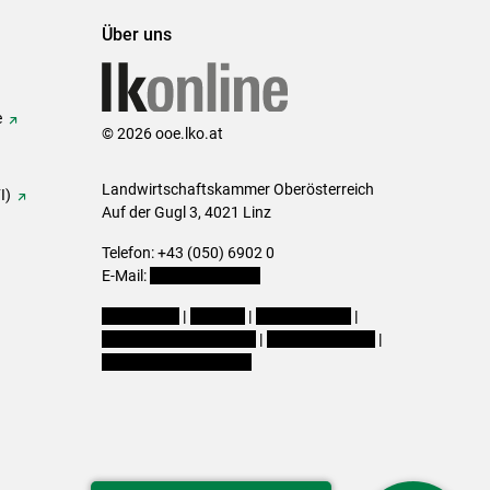
Über uns
e
© 2026 ooe.lko.at
Landwirtschaftskammer Oberösterreich
I)
Auf der Gugl 3, 4021 Linz
Telefon: +43 (050) 6902 0
E-Mail:
office@lk-ooe.at
Impressum
|
Kontakt
|
Gewinnspiele
|
Datenschutzerklärung
|
Barrierefreiheit
|
Cookie-Einstellungen