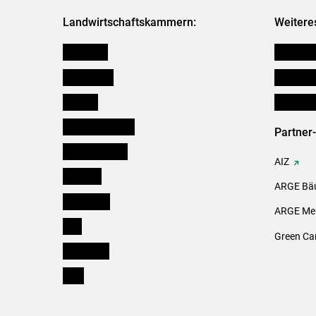
Landwirtschaftskammern:
Weitere
Österreich
Verbänd
Burgenland
Downloa
Kärnten
Initiativ
Niederösterreich
Partner
Oberösterreich
AIZ
Salzburg
ARGE Bäu
Steiermark
ARGE Mei
Tirol
Green Ca
Vorarlberg
Wien