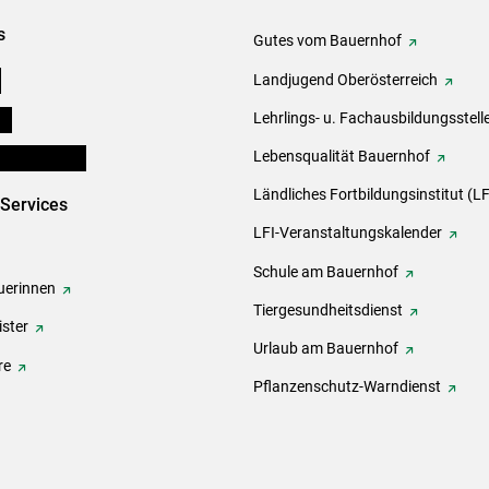
s
Gutes vom Bauernhof
e
Landjugend Oberösterreich
ds
Lehrlings- u. Fachausbildungsstell
en und Partner
Lebensqualität Bauernhof
Ländliches Fortbildungsinstitut (LF
-Services
LFI-Veranstaltungskalender
Schule am Bauernhof
erinnen
Tiergesundheitsdienst
ster
Urlaub am Bauernhof
re
Pflanzenschutz-Warndienst