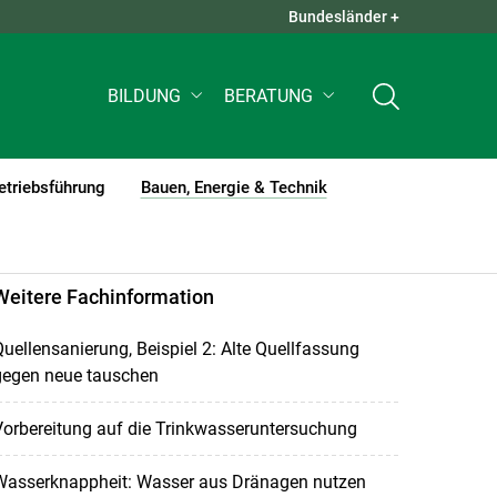
Bundesländer +
QUICK LINKS +
BILDUNG
BERATUNG
etriebsführung
Bauen, Energie & Technik
(current)1
Weitere Fachinformation
uellensanierung, Beispiel 2: Alte Quellfassung
gegen neue tauschen
orbereitung auf die Trinkwasseruntersuchung
Wasserknappheit: Wasser aus Dränagen nutzen