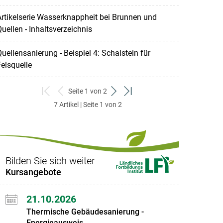
rtikelserie Wasserknappheit bei Brunnen und
uellen - Inhaltsverzeichnis
uellensanierung - Beispiel 4: Schalstein für
elsquelle
Seite 1 von 2
zum
zurück
weiter
zum
7 Artikel | Seite 1 von 2
ersten
zum
zum
letzten
Set
vorigen
nächsten
Set
Set
Set
Bilden Sie sich weiter
Kursangebote
21.10.2026
Thermische Gebäudesanierung -
Energieausweis