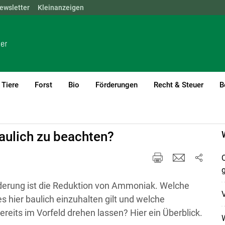
ewsletter
NÖ
OÖ
Kleinanzeigen
SBG
STMK
TIROL
VBG
WIEN
Tiere
Forst
Bio
Förderungen
Recht & Steuer
B
aulich zu beachten?
Q
rderung ist die Reduktion von Ammoniak. Welche
V
es hier baulich einzuhalten gilt und welche
reits im Vorfeld drehen lassen? Hier ein Überblick.