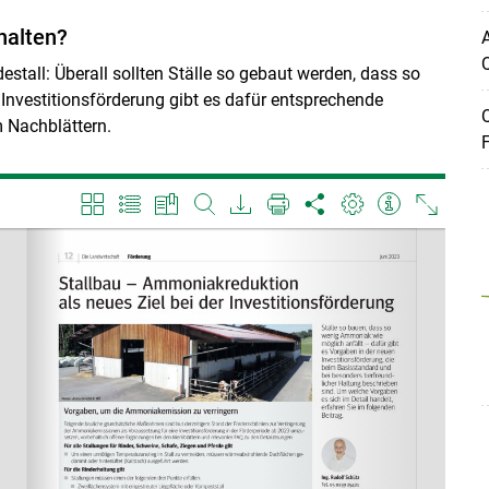
halten?
A
Q
estall: Überall sollten Ställe so gebaut werden, dass so
Investitionsförderung gibt es dafür entsprechende
Q
m Nachblättern.
F