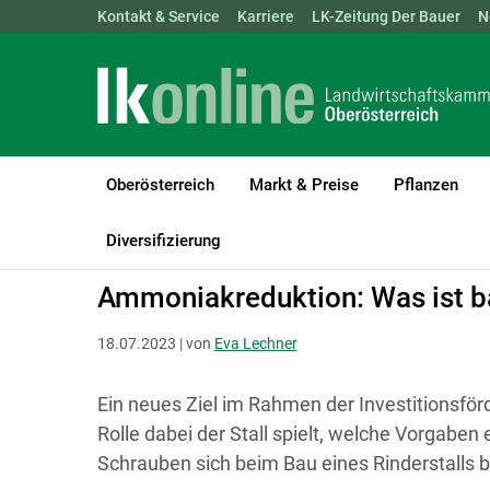
Landwirtschaftskammern:
Kontakt & Service
Karriere
ÖSTERREICH
LK-Zeitung Der Bauer
BGLD
KTN
N
Oberösterreich
Markt & Preise
Pflanzen
LK Oberösterreich
Bauen, Energie & Technik
Bauen
Diversifizierung
Ammoniakreduktion: Was ist b
18.07.2023 | von
Eva Lechner
Ein neues Ziel im Rahmen der Investitionsfö
Rolle dabei der Stall spielt, welche Vorgaben 
Schrauben sich beim Bau eines Rinderstalls be