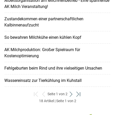
Arbeitsorganisation am Milchviehbetrieb - Eine spannende
AK Milch Veranstaltung!
Zustandekommen einer partnerschaftlichen
Kalbinnenaufzucht
So bewahren Milchkühe einen kühlen Kopf
AK Milchproduktion: Großer Spielraum für
Kostenoptimierung
Fehlgeburten beim Rind und ihre vielseitigen Ursachen
Wassereinsatz zur Tierkühlung im Kuhstall
Seite 1 von 2
zum
zurück
weiter
zum
18 Artikel | Seite 1 von 2
ersten
zum
zum
letzten
Set
vorigen
nächsten
Set