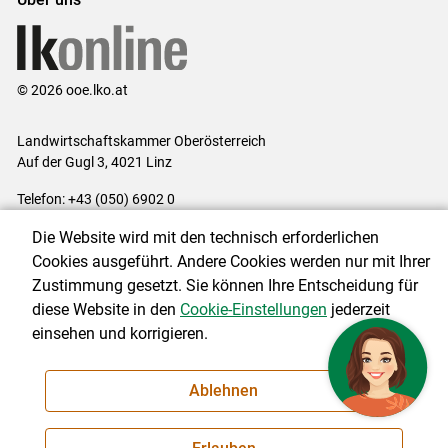
© 2026 ooe.lko.at
Landwirtschaftskammer Oberösterreich
Auf der Gugl 3, 4021 Linz
Telefon: +43 (050) 6902 0
E-Mail:
office@lk-ooe.at
Die Website wird mit den technisch erforderlichen
Impressum
|
Kontakt
|
Gewinnspiele
|
Datenschutzerklärung
|
Cookies ausgeführt. Andere Cookies werden nur mit Ihrer
Barrierefreiheit
|
Cookie-Einstellungen
Zustimmung gesetzt. Sie können Ihre Entscheidung für
diese Website in den
Cookie-Einstellungen
jederzeit
einsehen und korrigieren.
NEWSLETTER
Ablehnen