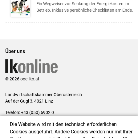
Ein Wegweiser zur Senkung der Energiekosten im
Betrieb. Inklusive persönliche Checklisten am Ende.
Über uns
© 2026 ooe.lko.at
Landwirtschaftskammer Oberösterreich
Auf der Gugl 3, 4021 Linz
Telefon: +43 (050) 6902 0
E-Mail:
office@lk-ooe.at
Die Website wird mit den technisch erforderlichen
Impressum
|
Kontakt
|
Gewinnspiele
|
Datenschutzerklärung
|
Cookies ausgeführt. Andere Cookies werden nur mit Ihrer
Barrierefreiheit
|
Cookie-Einstellungen