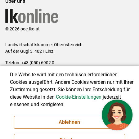
Über uns
© 2026 ooe.lko.at
Landwirtschaftskammer Oberösterreich
Auf der Gugl 3, 4021 Linz
Telefon: +43 (050) 6902 0
E-Mail:
office@lk-ooe.at
Die Website wird mit den technisch erforderlichen
Impressum
|
Kontakt
|
Gewinnspiele
|
Datenschutzerklärung
|
Cookies ausgeführt. Andere Cookies werden nur mit Ihrer
Barrierefreiheit
|
Cookie-Einstellungen
Zustimmung gesetzt. Sie können Ihre Entscheidung für
diese Website in den
Cookie-Einstellungen
jederzeit
einsehen und korrigieren.
NEWSLETTER
Ablehnen