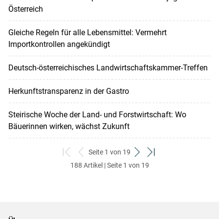
Österreich
Gleiche Regeln für alle Lebensmittel: Vermehrt
Importkontrollen angekündigt
Deutsch-österreichisches Landwirtschaftskammer-Treffen
Herkunftstransparenz in der Gastro
Steirische Woche der Land- und Forstwirtschaft: Wo
Bäuerinnen wirken, wächst Zukunft
Seite 1 von 19
zum
zurück
weiter
zum
188 Artikel | Seite 1 von 19
ersten
zum
zum
letzten
Set
vorigen
nächsten
Set
Set
Set