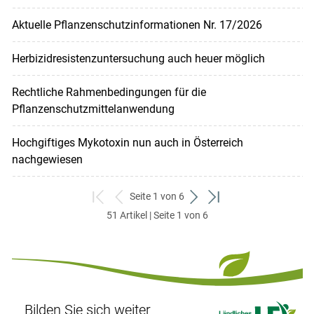
Aktuelle Pflanzenschutzinformationen Nr. 17/2026
Herbizidresistenzuntersuchung auch heuer möglich
Rechtliche Rahmenbedingungen für die
Pflanzenschutzmittelanwendung
Hochgiftiges Mykotoxin nun auch in Österreich
nachgewiesen
Seite 1 von 6
zum
zurück
weiter
zum
51 Artikel | Seite 1 von 6
ersten
zum
zum
letzten
Set
vorigen
nächsten
Set
Set
Set
Bilden Sie sich weiter