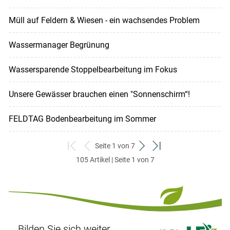
Müll auf Feldern & Wiesen - ein wachsendes Problem
Wassermanager Begrünung
Wassersparende Stoppelbearbeitung im Fokus
Unsere Gewässer brauchen einen "Sonnenschirm“!
FELDTAG Bodenbearbeitung im Sommer
Seite 1 von 7
zum
zurück
weiter
zum
105 Artikel | Seite 1 von 7
ersten
zum
zum
letzten
Set
vorigen
nächsten
Set
Set
Set
Bilden Sie sich weiter