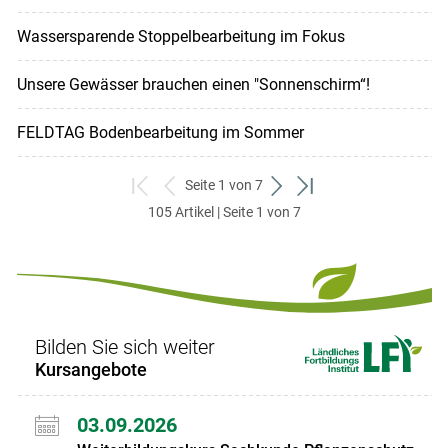
Wassersparende Stoppelbearbeitung im Fokus
Unsere Gewässer brauchen einen "Sonnenschirm“!
FELDTAG Bodenbearbeitung im Sommer
Seite 1 von 7
zum
zurück
weiter
zum
105 Artikel | Seite 1 von 7
ersten
zum
zum
letzten
Set
vorigen
nächsten
Set
Set
Set
Bilden Sie sich weiter
Kursangebote
03.09.2026