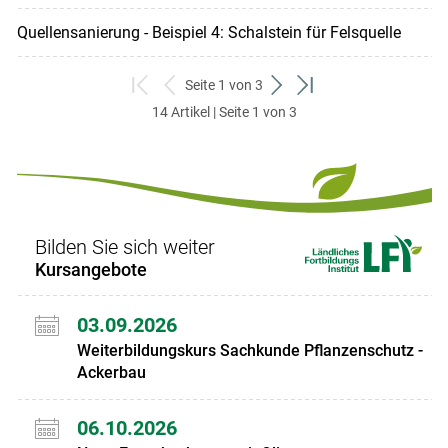
Quellensanierung - Beispiel 4: Schalstein für Felsquelle
Seite 1 von 3
zum
zurück
weiter
zum
14 Artikel | Seite 1 von 3
ersten
zum
zum
letzten
Set
vorigen
nächsten
Set
Set
Set
Bilden Sie sich weiter
Kursangebote
03.09.2026
Weiterbildungskurs Sachkunde Pflanzenschutz -
Ackerbau
06.10.2026