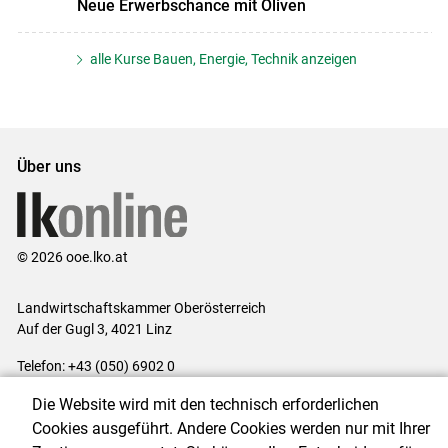
Neue Erwerbschance mit Oliven
alle Kurse Bauen, Energie, Technik anzeigen
Über uns
© 2026 ooe.lko.at
Landwirtschaftskammer Oberösterreich
Auf der Gugl 3, 4021 Linz
Telefon: +43 (050) 6902 0
E-Mail:
office@lk-ooe.at
Die Website wird mit den technisch erforderlichen
Impressum
|
Kontakt
|
Gewinnspiele
|
Datenschutzerklärung
|
Cookies ausgeführt. Andere Cookies werden nur mit Ihrer
Barrierefreiheit
|
Cookie-Einstellungen