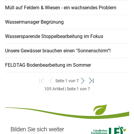
Müll auf Feldern & Wiesen - ein wachsendes Problem
Wassermanager Begrünung
Wassersparende Stoppelbearbeitung im Fokus
Unsere Gewässer brauchen einen "Sonnenschirm“!
FELDTAG Bodenbearbeitung im Sommer
Seite 1 von 7
zum
zurück
weiter
zum
105 Artikel | Seite 1 von 7
ersten
zum
zum
letzten
Set
vorigen
nächsten
Set
Set
Set
Bilden Sie sich weiter