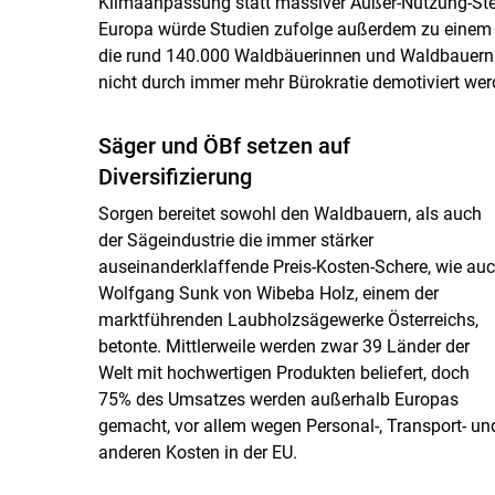
Klimaanpassung statt massiver Außer-Nutzung-Stel
Europa würde Studien zufolge außerdem zu einem V
die rund 140.000 Waldbäuerinnen und Waldbauern un
nicht durch immer mehr Bürokratie demotiviert werd
Säger und ÖBf setzen auf
Diversifizierung
Sorgen bereitet sowohl den Waldbauern, als auch
der Sägeindustrie die immer stärker
auseinanderklaffende Preis-Kosten-Schere, wie au
Wolfgang Sunk von Wibeba Holz, einem der
marktführenden Laubholzsägewerke Österreichs,
betonte. Mittlerweile werden zwar 39 Länder der
Welt mit hochwertigen Produkten beliefert, doch
75% des Umsatzes werden außerhalb Europas
gemacht, vor allem wegen Personal-, Transport- un
anderen Kosten in der EU.