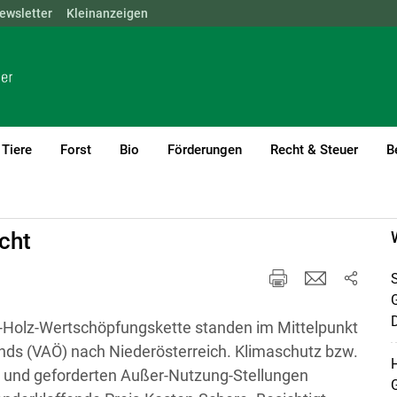
ewsletter
NÖ
OÖ
Kleinanzeigen
SBG
STMK
TIROL
VBG
WIEN
Tiere
Forst
Bio
Förderungen
Recht & Steuer
B
cht
S
D
-Holz-Wertschöpfungskette standen im Mittelpunkt
ands (VAÖ) nach Niederösterreich. Klimaschutz bzw.
H
e und geforderten Außer-Nutzung-Stellungen