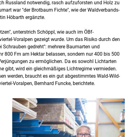
ch Russland notwendig, rasch aufzuforsten und Holz zu
mart war "der Brotbaum Fichte", wie der Waldverbands-
tin Höbarth ergänzte.
tzen", unterstrich Schöppl, wie auch im ÖBf-
ertel-Voralpen gezeigt wurde. Um das Risiko durch den
ei Schrauben gedreht": mehrere Baumarten und
ehr 800 Fm am Hektar belassen, sondern nur 400 bis 500
erjüngungen zu ermöglichen. Da es sowohl Lichtarten
ne gibt, wird ein gleichmäßiges Lichtregime vermieden.
sen werden, braucht es ein gut abgestimmtes Wald-Wild-
ertel-Voralpen, Bernhard Funcke, berichtete.