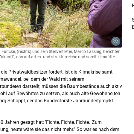
H
S
 Funcke, (rechts) und sein Stellvertreter, Marco Lassnig, berichten
kunft", das auf arten- und strukturreiche und somit klimafitte
ie Privatwaldbesitzer fordert, ist die Klimakrise samt
mawandel, bei dem der Wald mit seinem
Skip to main content
rbündeten darstellt, müssen die Baumbestände auch aktiv
wohl auf Bewährtes zu setzen, als auch alte Gewohnheiten
org Schöppl, der das Bundesforste-Jahrhundertprojekt
 Jahren gesagt hat: 'Fichte, Fichte, Fichte.' Zum
dung, heute wäre sie das nicht mehr." So war es nach dem