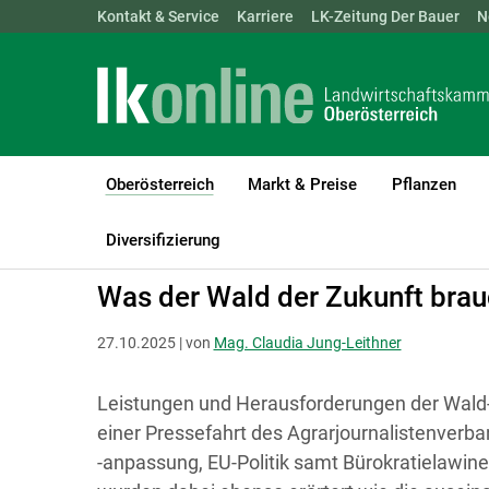
Landwirtschaftskammern:
Kontakt & Service
Karriere
ÖSTERREICH
LK-Zeitung Der Bauer
BGLD
KTN
N
Oberösterreich
Markt & Preise
Pflanzen
(current)1
LK Oberösterreich
Oberösterreich
Diversifizierung
Was der Wald der Zukunft brau
27.10.2025 | von
Mag. Claudia Jung-Leithner
Leistungen und Herausforderungen der Wald
einer Pressefahrt des Agrarjournalistenverb
-anpassung, EU-Politik samt Bürokratielawin