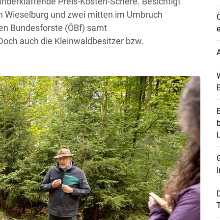
nderklaffende Preis-Kosten-Schere. Besichtigt
n Wieselburg und zwei mitten im Umbruch
Ö
hen Bundesforste (ÖBf) samt
e
Doch auch die Kleinwaldbesitzer bzw.
A
W
B
B
G
I
T