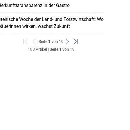
erkunftstransparenz in der Gastro
teirische Woche der Land- und Forstwirtschaft: Wo
Bäuerinnen wirken, wächst Zukunft
Seite 1 von 19
zum
zurück
weiter
zum
188 Artikel | Seite 1 von 19
ersten
zum
zum
letzten
Set
vorigen
nächsten
Set
Set
Set