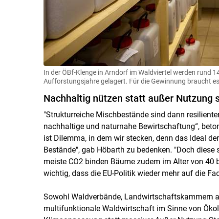
In der ÖBf-Klenge in Arndorf im Waldviertel werden rund
Aufforstungsjahre gelagert. Für die Gewinnung braucht 
Nachhaltig nützen statt außer Nutzung s
"Strukturreiche Mischbestände sind dann resiliente
nachhaltige und naturnahe Bewirtschaftung“, beto
ist Dilemma, in dem wir stecken, denn das Ideal d
Bestände", gab Höbarth zu bedenken. "Doch diese 
meiste CO2 binden Bäume zudem im Alter von 40 bi
wichtig, dass die EU-Politik wieder mehr auf die Fa
Sowohl Waldverbände, Landwirtschaftskammern als 
multifunktionale Waldwirtschaft im Sinne von Ökol