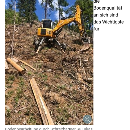
die
Bodenqualität
an sich sind
das Wichtigste
für
Bodenbearbeitung durch Schreitbagger.
© Lukas