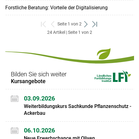
Forstliche Beratung: Vorteile der Digitalisierung
Seite 1 von 2
zum
zurück
weiter
zum
24 Artikel | Seite 1 von 2
ersten
zum
zum
letzten
Set
vorigen
nächsten
Set
Set
Set
Bilden Sie sich weiter
Kursangebote
03.09.2026
Weiterbildungskurs Sachkunde Pflanzenschutz -
Ackerbau
06.10.2026
Neue Erwerbschance mit Oliven