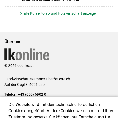
alle Kurse Forst- und Holzwirtschaft anzeigen
Über uns
© 2026 ooe.lko.at
Landwirtschaftskammer Oberösterreich
Auf der Gugl 3, 4021 Linz
Telefon: +43 (050) 6902 0
E-Mail:
office@lk-ooe.at
Die Website wird mit den technisch erforderlichen
Impressum
|
Kontakt
|
Gewinnspiele
|
Datenschutzerklärung
|
Cookies ausgeführt. Andere Cookies werden nur mit Ihrer
Barrierefreiheit
|
Cookie-Einstellungen
Zustimmung gesetzt. Sie können Ihre Entscheidung für