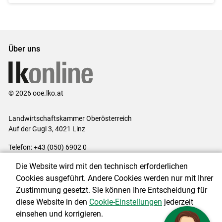
Über uns
© 2026 ooe.lko.at
Landwirtschaftskammer Oberösterreich
Auf der Gugl 3, 4021 Linz
Telefon: +43 (050) 6902 0
E-Mail:
office@lk-ooe.at
Die Website wird mit den technisch erforderlichen
Impressum
|
Kontakt
|
Gewinnspiele
|
Datenschutzerklärung
|
Cookies ausgeführt. Andere Cookies werden nur mit Ihrer
Barrierefreiheit
|
Cookie-Einstellungen
Zustimmung gesetzt. Sie können Ihre Entscheidung für
diese Website in den
Cookie-Einstellungen
jederzeit
einsehen und korrigieren.