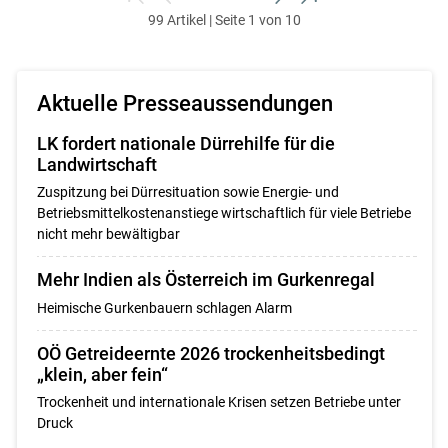
zum
zurück
weiter
zum
99 Artikel | Seite 1 von 10
ersten
zum
zum
letzten
Set
vorigen
nächsten
Set
Set
Set
Aktuelle Presseaussendungen
LK fordert nationale Dürrehilfe für die
Landwirtschaft
Zuspitzung bei Dürresituation sowie Energie- und
Betriebsmittelkostenanstiege wirtschaftlich für viele Betriebe
nicht mehr bewältigbar
Mehr Indien als Österreich im Gurkenregal
Heimische Gurkenbauern schlagen Alarm
OÖ Getreideernte 2026 trockenheitsbedingt
„klein, aber fein“
Trockenheit und internationale Krisen setzen Betriebe unter
Druck