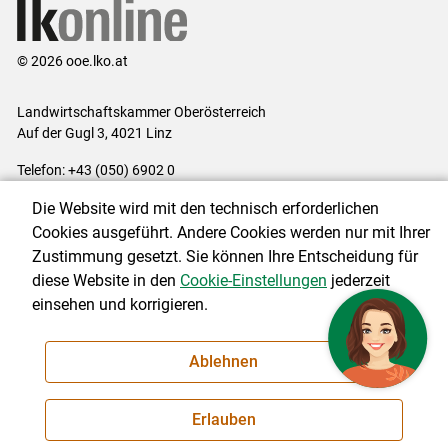
© 2026 ooe.lko.at
Landwirtschaftskammer Oberösterreich
Auf der Gugl 3, 4021 Linz
Telefon: +43 (050) 6902 0
E-Mail:
office@lk-ooe.at
Die Website wird mit den technisch erforderlichen
Impressum
|
Kontakt
|
Gewinnspiele
|
Datenschutzerklärung
|
Cookies ausgeführt. Andere Cookies werden nur mit Ihrer
Barrierefreiheit
|
Cookie-Einstellungen
Zustimmung gesetzt. Sie können Ihre Entscheidung für
diese Website in den
Cookie-Einstellungen
jederzeit
einsehen und korrigieren.
NEWSLETTER
Ablehnen
Erlauben