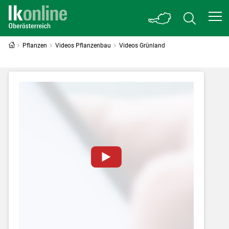
Pflanzen
Videos Pflanzenbau
Videos Grünland
Zum Abspielen von YouTube-Videos auf
dieser Website müssen Cookies gesetzt
werden
.
Für weitere Informationen lesen Sie bitte
unsere
Datenschutzerklärung
.Sie können Ihre
Entscheidung für diese Website in den Cookie-