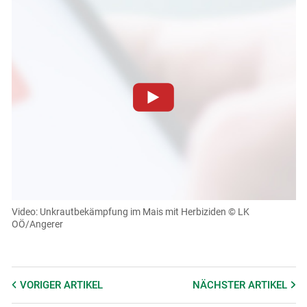
Zum Abspielen von YouTube-Videos auf dieser Website
müssen Cookies gesetzt werden
.
Für weitere Informationen lesen Sie bitte unsere
Datenschutzerklärung
.Sie können Ihre Entscheidung für
diese Website in den Cookie-Einstellungen jederzeit
einsehen und korrigieren
Video: Unkrautbekämpfung im Mais mit Herbiziden
© LK
OÖ/Angerer
Cookies Einstellungen
Akzeptieren
VORIGER
ARTIKEL
NÄCHSTER
ARTIKEL