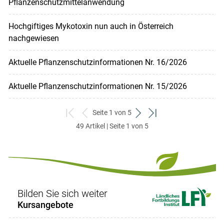
Pflanzenschutzmittelanwendung
Hochgiftiges Mykotoxin nun auch in Österreich
nachgewiesen
Aktuelle Pflanzenschutzinformationen Nr. 16/2026
Aktuelle Pflanzenschutzinformationen Nr. 15/2026
Seite 1 von 5
zum
zurück
weiter
zum
49 Artikel | Seite 1 von 5
ersten
zum
zum
letzten
Set
vorigen
nächsten
Set
Set
Set
Bilden Sie sich weiter
Kursangebote