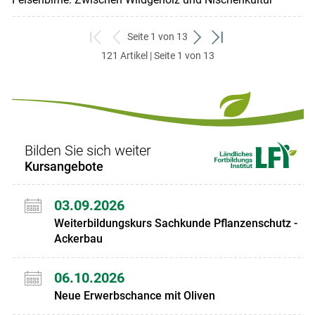
Seite 1 von 13
zum
zurück
weiter
zum
121 Artikel | Seite 1 von 13
ersten
zum
zum
letzten
Set
vorigen
nächsten
Set
Set
Set
Bilden Sie sich weiter
Kursangebote
03.09.2026
Weiterbildungskurs Sachkunde Pflanzenschutz -
Ackerbau
06.10.2026
Neue Erwerbschance mit Oliven