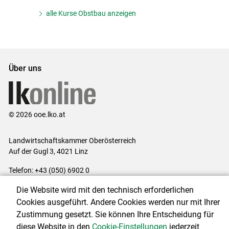
alle Kurse Obstbau anzeigen
Über uns
© 2026 ooe.lko.at
Landwirtschaftskammer Oberösterreich
Auf der Gugl 3, 4021 Linz
Telefon: +43 (050) 6902 0
E-Mail:
office@lk-ooe.at
Die Website wird mit den technisch erforderlichen
Impressum
|
Kontakt
|
Gewinnspiele
|
Datenschutzerklärung
|
Cookies ausgeführt. Andere Cookies werden nur mit Ihrer
Barrierefreiheit
|
Cookie-Einstellungen
Zustimmung gesetzt. Sie können Ihre Entscheidung für
diese Website in den
Cookie-Einstellungen
jederzeit