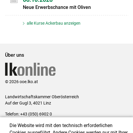
Neue Erwerbschance mit Oliven
alle Kurse Ackerbau anzeigen
Über uns
© 2026 ooe.lko.at
Landwirtschaftskammer Oberösterreich
Auf der Gugl 3, 4021 Linz
Telefon: +43 (050) 6902 0
E-Mail:
office@lk-ooe.at
Die Website wird mit den technisch erforderlichen
Impressum
|
Kontakt
|
Gewinnspiele
|
Datenschutzerklärung
|
Cookies ausgeführt. Andere Cookies werden nur mit Ihrer