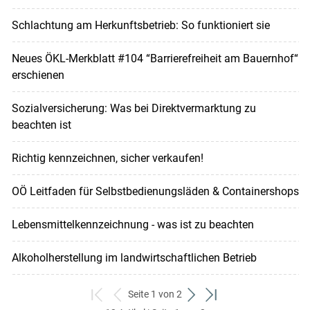
Schlachtung am Herkunftsbetrieb: So funktioniert sie
Neues ÖKL-Merkblatt #104 “Barrierefreiheit am Bauernhof“
erschienen
Sozialversicherung: Was bei Direktvermarktung zu
beachten ist
Richtig kennzeichnen, sicher verkaufen!
OÖ Leitfaden für Selbstbedienungsläden & Containershops
Lebensmittelkennzeichnung - was ist zu beachten
Alkoholherstellung im landwirtschaftlichen Betrieb
Seite 1 von 2
zum
zurück
weiter
zum