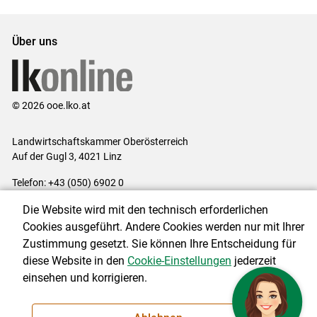
Über uns
© 2026 ooe.lko.at
Landwirtschaftskammer Oberösterreich
Auf der Gugl 3, 4021 Linz
Telefon: +43 (050) 6902 0
E-Mail:
office@lk-ooe.at
Die Website wird mit den technisch erforderlichen
Impressum
|
Kontakt
|
Gewinnspiele
|
Datenschutzerklärung
|
Cookies ausgeführt. Andere Cookies werden nur mit Ihrer
Barrierefreiheit
|
Cookie-Einstellungen
Zustimmung gesetzt. Sie können Ihre Entscheidung für
diese Website in den
Cookie-Einstellungen
jederzeit
einsehen und korrigieren.
NEWSLETTER