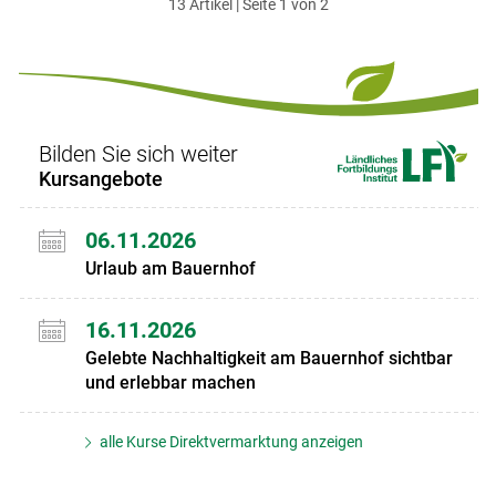
13 Artikel | Seite 1 von 2
ersten
zum
zum
letzten
Set
vorigen
nächsten
Set
Set
Set
Bilden Sie sich weiter
Kursangebote
06.11.2026
Urlaub am Bauernhof
16.11.2026
Gelebte Nachhaltigkeit am Bauernhof sichtbar
und erlebbar machen
alle Kurse Direktvermarktung anzeigen