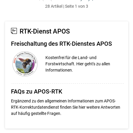
zum
zurück
weiter
zum
28 Artikel | Seite 1 von 3
ersten
zum
zum
letzten
Set
vorigen
nächsten
Set
Set
Set
RTK-Dienst APOS
Freischaltung des RTK-Dienstes APOS
Kostenfrei für die Land- und
Forstwirtschaft. Hier geht's zu allen
Informationen.
FAQs zu APOS-RTK
Ergänzend zu den allgemeinen Informationen zum APOS-
RTK-Korrekturdatendienst finden Sie hier weitere Antworten
auf häufig gestellte Fragen.