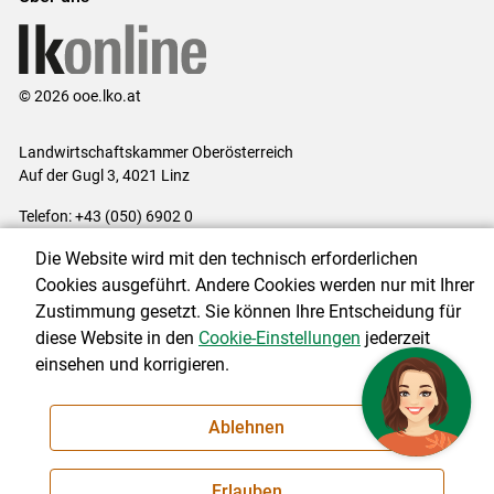
© 2026 ooe.lko.at
Landwirtschaftskammer Oberösterreich
Auf der Gugl 3, 4021 Linz
Telefon: +43 (050) 6902 0
E-Mail:
office@lk-ooe.at
Die Website wird mit den technisch erforderlichen
Impressum
|
Kontakt
|
Gewinnspiele
|
Datenschutzerklärung
|
Cookies ausgeführt. Andere Cookies werden nur mit Ihrer
Barrierefreiheit
|
Cookie-Einstellungen
Zustimmung gesetzt. Sie können Ihre Entscheidung für
diese Website in den
Cookie-Einstellungen
jederzeit
einsehen und korrigieren.
NEWSLETTER
Ablehnen
Erlauben