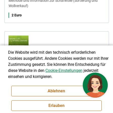
Methode und Information zur Schafwolle (Sortierung und
Wollverkauf)
2 Euro
per Post anfordern
Die Website wird mit den technisch erforderlichen
Cookies ausgeführt. Andere Cookies werden nur mit Ihrer
Link teilen
Zustimmung gesetzt. Sie können Ihre Entscheidung für
diese Website in den
Cookie-Einstellungen
jederzeit
einsehen und korrigieren.
GESUND und FIT bringt OPTIMALE LEISTUNG -
Körperkonditionsbeurteilung für Fleckvieh
Ablehnen
Anleitung zur regelmäßigen Körperkonditionsbeurteilung bei
Fleckvieh. Ein Service der Beratungsstelle Rinderproduktion
Erlauben
OÖ.