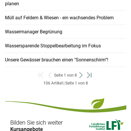
planen
Müll auf Feldern & Wiesen - ein wachsendes Problem
Wassermanager Begrünung
Wassersparende Stoppelbearbeitung im Fokus
Unsere Gewässer brauchen einen "Sonnenschirm“!
Seite 1 von 8
zum
zurück
weiter
zum
106 Artikel | Seite 1 von 8
ersten
zum
zum
letzten
Set
vorigen
nächsten
Set
Set
Set
Bilden Sie sich weiter
Kursangebote