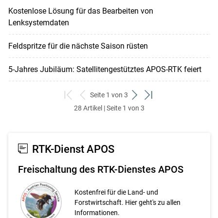
Kostenlose Lösung für das Bearbeiten von
Lenksystemdaten
Feldspritze für die nächste Saison rüsten
5-Jahres Jubiläum: Satellitengestütztes APOS-RTK feiert
Seite 1 von 3
zum
zurück
weiter
zum
28 Artikel | Seite 1 von 3
ersten
zum
zum
letzten
Set
vorigen
nächsten
Set
Set
Set
RTK-Dienst APOS
Freischaltung des RTK-Dienstes APOS
Kostenfrei für die Land- und
Forstwirtschaft. Hier geht's zu allen
Informationen.