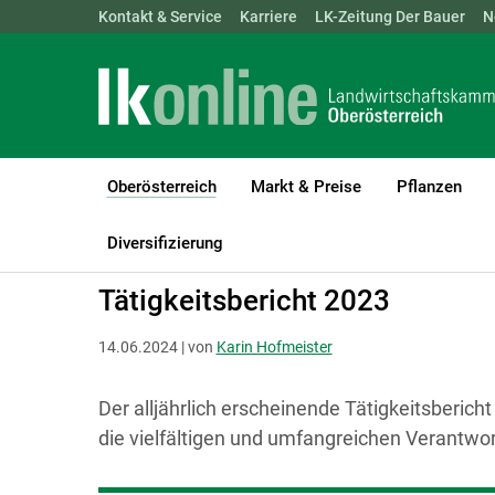
Landwirtschaftskammern:
Kontakt & Service
Karriere
ÖSTERREICH
LK-Zeitung Der Bauer
BGLD
KTN
N
Oberösterreich
Markt & Preise
Pflanzen
(current)1
LK Oberösterreich
Oberösterreich
Wir über uns
Tätigkeitsber
Diversifizierung
Tätigkeitsbericht 2023
14.06.2024 | von
Karin Hofmeister
Der alljährlich erscheinende Tätigkeitsberic
die vielfältigen und umfangreichen Verantw