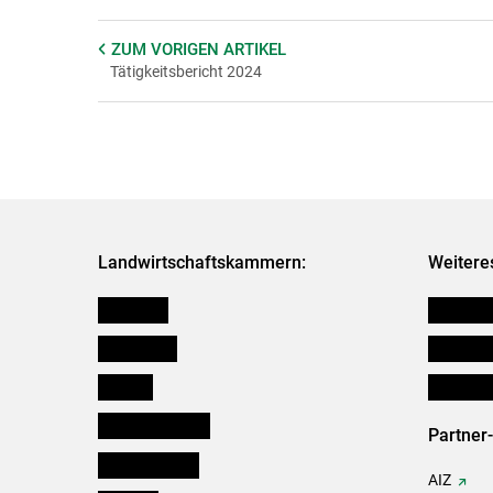
ZUM VORIGEN
ARTIKEL
Tätigkeitsbericht 2024
Landwirtschaftskammern:
Weitere
Österreich
Verbänd
Burgenland
Downloa
Kärnten
Initiativ
Niederösterreich
Partner
Oberösterreich
AIZ