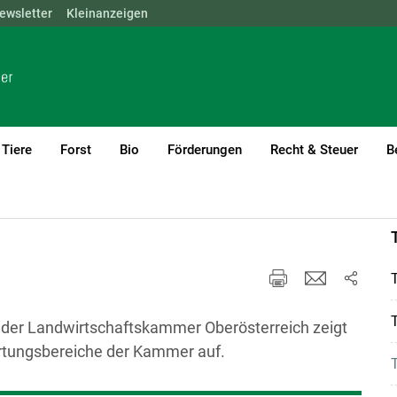
ewsletter
NÖ
OÖ
Kleinanzeigen
SBG
STMK
TIROL
VBG
WIEN
Tiere
Forst
Bio
Förderungen
Recht & Steuer
B
icht
T
T
ht der Landwirtschaftskammer Oberösterreich zeigt
ortungsbereiche der Kammer auf.
T