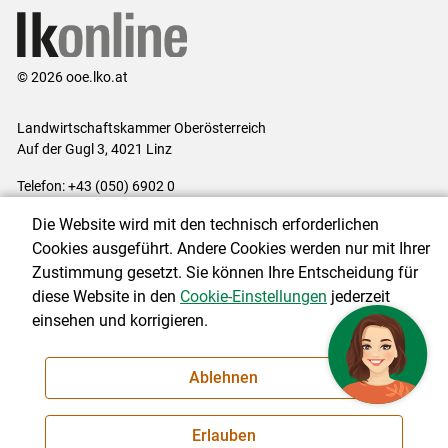
© 2026 ooe.lko.at
Landwirtschaftskammer Oberösterreich
Auf der Gugl 3, 4021 Linz
Telefon: +43 (050) 6902 0
E-Mail:
office@lk-ooe.at
Die Website wird mit den technisch erforderlichen
Impressum
|
Kontakt
|
Gewinnspiele
|
Datenschutzerklärung
|
Cookies ausgeführt. Andere Cookies werden nur mit Ihrer
Barrierefreiheit
|
Cookie-Einstellungen
Zustimmung gesetzt. Sie können Ihre Entscheidung für
diese Website in den
Cookie-Einstellungen
jederzeit
einsehen und korrigieren.
NEWSLETTER
Ablehnen
Erlauben