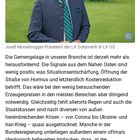
Josef Moosbrugger Präsident der LK Österreich
© LK OÖ
Die Gemengelage in unserer Branche ist derzeit mehr als
herausfordernd: Die Signale aus dem Nahen Osten sind
wenig positiv, was Situationsentschärfung, Öffnung der
Straße von Hormus und letztendlich Kostenreduktion
betrifft. Das wäre bei den wenig berauschenden
Erzeugerpreisen in den meisten Bereichen aber dringend
Skip to main content
notwendig. Gleichzeitig fehlt allerorts Regen und auch die
Staatskassen sind nach diversen von außen
hereinbrechenden Krisen – von Corona bis Ukraine- und
Iran-Krieg – quasi ausgetrocknet. Manche in der
Bundesregierung unterliegen außerdem einem oftmals
ideologisch befeuerten Irrglauben, dass „in der