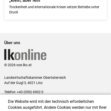
„klein, aber fein“
Trockenheit und internationale Krisen setzen Betriebe unter
Druck
Über uns
© 2026 ooe.lko.at
Landwirtschaftskammer Oberösterreich
Auf der Gugl 3, 4021 Linz
Telefon: +43 (050) 6902 0
E-Mail:
office@lk-ooe.at
Die Website wird mit den technisch erforderlichen
Impressum
|
Kontakt
|
Gewinnspiele
|
Datenschutzerklärung
|
Cookies ausgeführt. Andere Cookies werden nur mit Ihrer