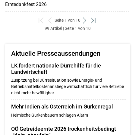
Erntedankfest 2026
Seite 1 von 10
zum
zurück
weiter
zum
99 Artikel | Seite 1 von 10
ersten
zum
zum
letzten
Set
vorigen
nächsten
Set
Set
Set
Aktuelle Presseaussendungen
LK fordert nationale Dürrehilfe für die
Landwirtschaft
Zuspitzung bei Dürresituation sowie Energie- und
Betriebsmittelkostenanstiege wirtschaftlich für viele Betriebe
nicht mehr bewältigbar
Mehr Indien als Österreich im Gurkenregal
Heimische Gurkenbauern schlagen Alarm
OÖ Getreideernte 2026 trockenheitsbedingt