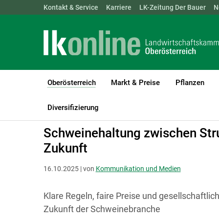
Landwirtschaftskammern:
Kontakt & Service
Karriere
ÖSTERREICH
LK-Zeitung Der Bauer
BGLD
KTN
N
Oberösterreich
Markt & Preise
Pflanzen
(current)1
LK Oberösterreich
Oberösterreich
Kommunikation & Medien
Diversifizierung
Schweinehaltung zwischen Str
Zukunft
16.10.2025 | von
Kommunikation und Medien
Klare Regeln, faire Preise und gesellschaftl
Zukunft der Schweinebranche