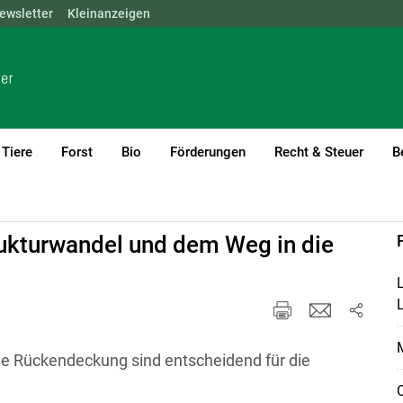
ewsletter
NÖ
OÖ
Kleinanzeigen
SBG
STMK
TIROL
VBG
WIEN
Tiere
Forst
Bio
Förderungen
Recht & Steuer
B
Öffentlichkeitsarbeit & PR
ukturwandel und dem Weg in die
L
M
iche Rückendeckung sind entscheidend für die
O