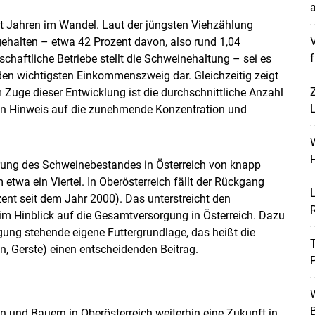
a
it Jahren im Wandel. Laut der jüngsten Viehzählung
V
ehalten – etwa 42 Prozent davon, also rund 1,04
f
tschaftliche Betriebe stellt die Schweinehaltung – sei es
den wichtigsten Einkommenszweig dar. Gleichzeitig zeigt
m Zuge dieser Entwicklung ist die durchschnittliche Anzahl
L
ein Hinweis auf die zunehmende Konzentration und
W
H
rung des Schweinebestandes in Österreich von knapp
etwa ein Viertel. In Oberösterreich fällt der Rückgang
L
zent seit dem Jahr 2000). Das unterstreicht den
 im Hinblick auf die Gesamtversorgung in Österreich. Dazu
gung stehende eigene Futtergrundlage, das heißt die
n, Gerste) einen entscheidenden Beitrag.
P
Skip to main content
W
B
 und Bauern in Oberösterreich weiterhin eine Zukunft in