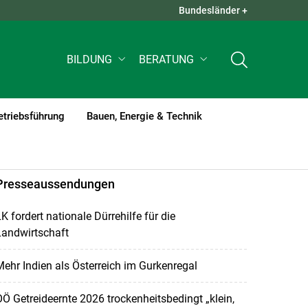
Bundesländer +
QUICK LINKS +
BILDUNG
BERATUNG
etriebsführung
Bauen, Energie & Technik
Presseaussendungen
K fordert nationale Dürrehilfe für die
Landwirtschaft
ehr Indien als Österreich im Gurkenregal
Ö Getreideernte 2026 trockenheitsbedingt „klein,