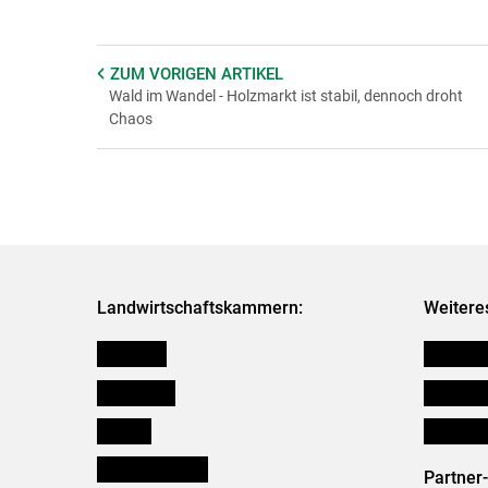
ZUM VORIGEN
ARTIKEL
Wald im Wandel - Holzmarkt ist stabil, dennoch droht
Chaos
Landwirtschaftskammern:
Weitere
Österreich
Verbänd
Burgenland
Downloa
Kärnten
Initiativ
Niederösterreich
Partner