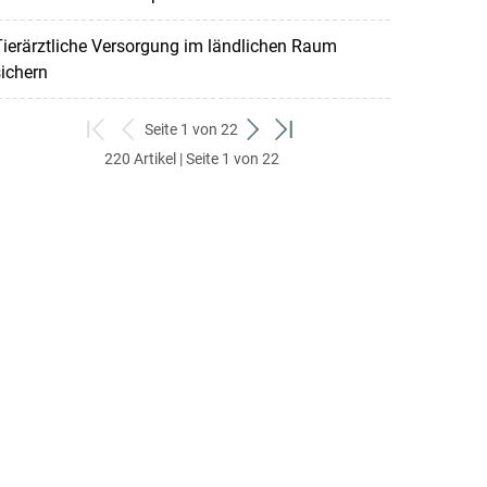
ierärztliche Versorgung im ländlichen Raum
ichern
Seite 1 von 22
zum
zurück
weiter
zum
220 Artikel | Seite 1 von 22
ersten
zum
zum
letzten
Set
vorigen
nächsten
Set
Set
Set