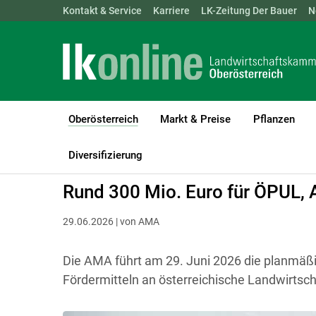
Landwirtschaftskammern:
Kontakt & Service
Karriere
ÖSTERREICH
LK-Zeitung Der Bauer
BGLD
KTN
N
Oberösterreich
Markt & Preise
Pflanzen
(current)1
LK Oberösterreich
Oberösterreich
Diversifizierung
Rund 300 Mio. Euro für ÖPUL, 
29.06.2026 | von AMA
Die AMA führt am 29. Juni 2026 die planmäß
Fördermitteln an österreichische Landwirtsc