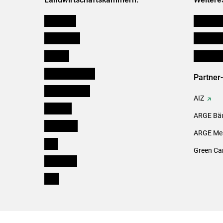
Österreich
Verbänd
Burgenland
Downloa
Kärnten
Initiativ
Niederösterreich
Partner
Oberösterreich
AIZ
Salzburg
ARGE Bäu
Steiermark
ARGE Mei
Tirol
Green Ca
Vorarlberg
Wien