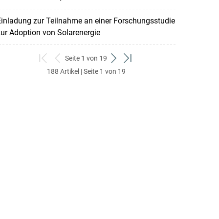
inladung zur Teilnahme an einer Forschungsstudie
ur Adoption von Solarenergie
Seite 1 von 19
zum
zurück
weiter
zum
188 Artikel | Seite 1 von 19
ersten
zum
zum
letzten
Set
vorigen
nächsten
Set
Set
Set