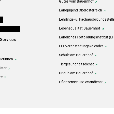
Gutes vom Bauernhof
e
Landjugend Oberösterreich
ds
Lehrlings- u. Fachausbildungsstell
en und Partner
Lebensqualität Bauernhof
Ländliches Fortbildungsinstitut (LF
-Services
LFI-Veranstaltungskalender
Schule am Bauernhof
erinnen
Tiergesundheitsdienst
ster
Urlaub am Bauernhof
re
Pflanzenschutz-Warndienst