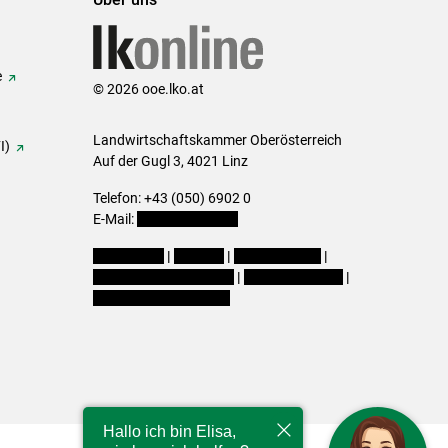
e
© 2026 ooe.lko.at
Landwirtschaftskammer Oberösterreich
I)
Auf der Gugl 3, 4021 Linz
Telefon: +43 (050) 6902 0
E-Mail:
office@lk-ooe.at
Impressum
|
Kontakt
|
Gewinnspiele
|
Datenschutzerklärung
|
Barrierefreiheit
|
Cookie-Einstellungen
Hallo ich bin Elisa,