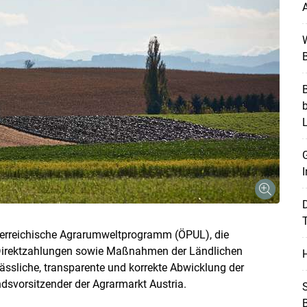
A
W
B
B
G
I
T
terreichische Agrarumweltprogramm (ÖPUL), die
, Direktzahlungen sowie Maßnahmen der Ländlichen
H
ässliche, transparente und korrekte Abwicklung der
ndsvorsitzender der Agrarmarkt Austria.
Skip to main content
S