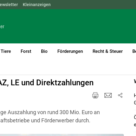
ewsletter
NÖ
OÖ
Kleinanzeigen
SBG
STMK
TIROL
VBG
WIEN
Tiere
Forst
Bio
Förderungen
Recht & Steuer
B
AZ, LE und Direktzahlungen
H
ige Auszahlung von rund 300 Mio. Euro an
Ö
haftsbetriebe und Förderwerber durch.
e