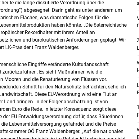
heute die lange diskutierte Verordnung über die
a
erordnung“) abgesegnet. Darin geht es unter anderem um
rarischen Flächen, was dramatische Folgen für die
V
Lebensmittelproduktion haben könnte. „Die österreichische
f
uropäischer Rekordhalter mit ihrem Anteil an
setzlichen und bürokratischen Anforderungen geplagt. Wir
rt LK-Präsident Franz Waldenberger.
L
W
 menschliche Eingriffe veränderte Kulturlandschaft
H
d zurückzuführen. Es sieht Maßnahmen wie die
Skip to main content
n Mooren und die Renaturierung von Flüssen vor.
L
idenden Schritt für den Naturschutz betrachten, sehe ich
Landwirtschaft. Diese EU-Verordnung wird eine Flut an
er Land bringen. In der Folgenabschätzung ist von
den Euro die Rede. In letzter Konsequenz sorgt diese
P
e der EU-Entwaldungsverordnung dafür, dass Bäuerinnen
die Lebensmittelversorgung gefährdet und die Preise
W
chaftskammer OÖ Franz Waldenberger. „Auf die nationalen
B
nserer Umweltministerin im Rat der EU gehe ich gar nicht