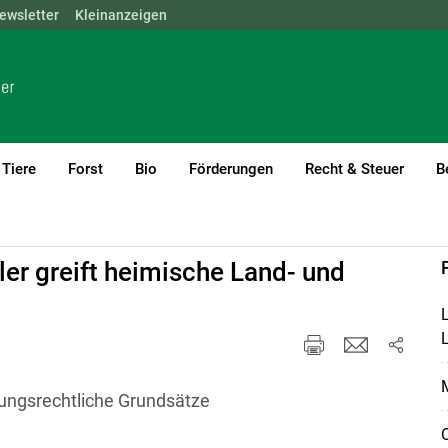
ewsletter
NÖ
OÖ
Kleinanzeigen
SBG
STMK
TIROL
VBG
WIEN
Tiere
Forst
Bio
Förderungen
Recht & Steuer
B
Öffentlichkeitsarbeit & PR
er greift heimische Land- und
L
M
ssungsrechtliche Grundsätze
O